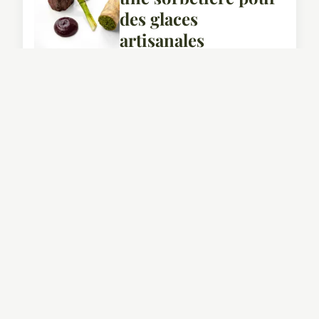
des glaces
artisanales
parfaites?
4 octobre 2024
BON PLAN
Comment préparer
des wraps de laitue
avec des garnitures
saines et
savoureuses?
4 octobre 2024