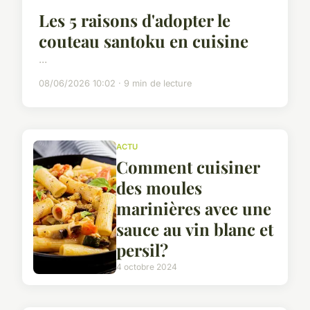
Les 5 raisons d'adopter le
couteau santoku en cuisine
...
08/06/2026 10:02 · 9 min de lecture
ACTU
Comment cuisiner
des moules
marinières avec une
sauce au vin blanc et
persil?
4 octobre 2024