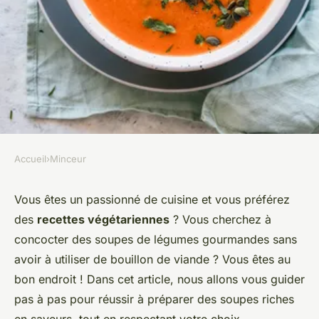
Accueil
›
Minceur
MINCEUR
Comment faire des soupes de
Vous êtes un passionné de cuisine et vous préférez
des
recettes végétariennes
? Vous cherchez à
légumes savoureuses sans
concocter des soupes de légumes gourmandes sans
bouillon de viande ?
avoir à utiliser de bouillon de viande ? Vous êtes au
bon endroit ! Dans cet article, nous allons vous guider
William
•
4 octobre 2024
•
5 min de lecture
pas à pas pour réussir à préparer des soupes riches