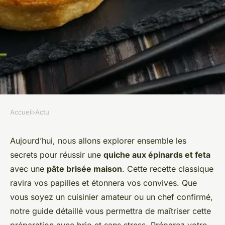
Accueil
›
Actu
ACTU
Quels sont les secrets pour
Aujourd’hui, nous allons explorer ensemble les
secrets pour réussir une
quiche aux épinards et feta
une quiche aux épinards et
avec une
pâte brisée maison
. Cette recette classique
feta avec une pâte brisée
ravira vos papilles et étonnera vos convives. Que
maison?
vous soyez un cuisinier amateur ou un chef confirmé,
notre guide détaillé vous permettra de maîtriser cette
William
•
4 octobre 2024
•
6 min de lecture